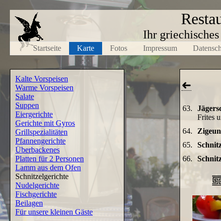
Resta
Ihr griechische
Startseite
Karte
Fotos
Impressum
Datensch
Kalte Vorspeisen
Warme Vorspeisen
Salate
Suppen
63.
Jägersc
Eiergerichte
Frites 
Gerichte mit Gyros
64.
Zigeun
Grillspezialitäten
Pfannengerichte
65.
Schnit
Überbackenes
Platten für 2 Personen
66.
Schnit
Lamm aus dem Ofen
Schnitzelgerichte
Nudelgerichte
Fischgerichte
Beilagen
Für unsere kleinen Gäste